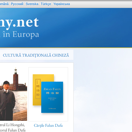
omână
Pусский
Svenska
Türkçe
Yкраїнська
CULTURĂ TRADIŢIONALĂ CHINEZĂ
rul Li Hongzhi,
Cărţile Falun Dafa
torul Falun Dafa