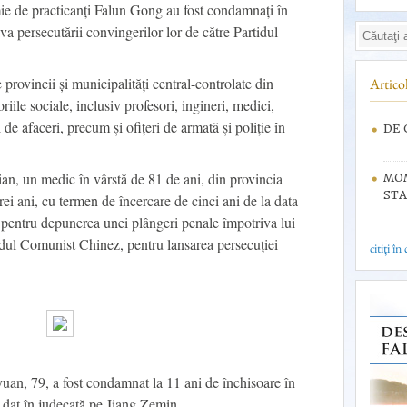
e de practicanți Falun Gong au fost condamnați în
a persecutării convingerilor lor de către Partidul
provincii și municipalități central-controlate din
Articol
iile sociale, inclusiv profesori, ingineri, medici,
e afaceri, precum și ofițeri de armată și poliție în
DE 
ian, un medic în vârstă de 81 de ani, din provincia
MOM
STA
ei ani, cu termen de încercare de cinci ani de la data
l pentru depunerea unei plângeri penale împotriva lui
tidul Comunist Chinez, pentru lansarea persecuției
citiți în
uan, 79, a fost condamnat la 11 ani de închisoare în
 dat în judecată pe Jiang Zemin.