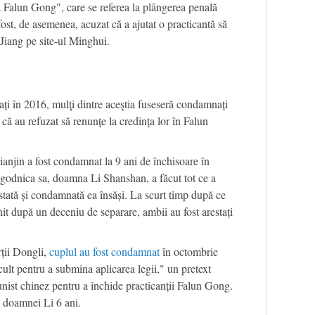
Falun Gong", care se referea la plângerea penală
ost, de asemenea, acuzat că a ajutat o practicantă să
 Jiang pe site-ul Minghui.
ați în 2016, mulţi dintre aceştia fuseseră condamnați
 că au refuzat să renunțe la credința lor în Falun
jin a fost condamnat la 9 ani de închisoare în
logodnica sa, doamna Li Shanshan, a făcut tot ce a
restată și condamnată ea însăși. La scurt timp după ce
nit după un deceniu de separare, ambii au fost arestați
ții Dongli,
cuplul au fost condamnat
în octombrie
cult pentru a submina aplicarea legii," un pretext
nist chinez pentru a închide practicanții Falun Gong.
 doamnei Li 6 ani.