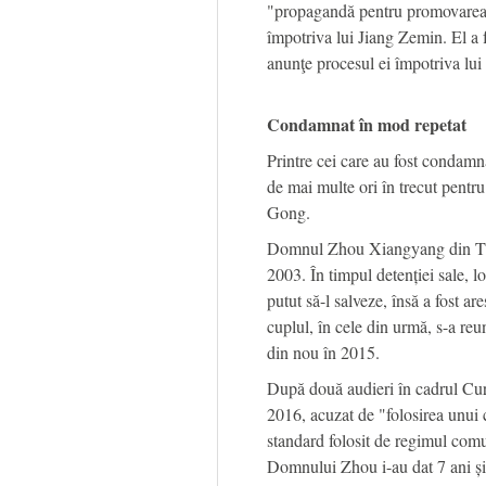
"propagandă pentru promovarea 
împotriva lui Jiang Zemin. El a f
anunţe procesul ei împotriva lui
Condamnat în mod repetat
Printre cei care au fost condamn
de mai multe ori în trecut pentru
Gong.
Domnul Zhou Xiangyang din Tian
2003. În timpul detenției sale, 
putut să-l salveze, însă a fost a
cuplul, în cele din urmă, s-a reu
din nou în 2015.
După două audieri în cadrul Cur
2016, acuzat de "folosirea unui 
standard folosit de regimul comu
Domnului Zhou i-au dat 7 ani și