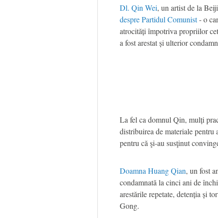
Dl. Qin Wei
, un artist de la Bei
despre Partidul Comunist
- o ca
atrocități împotriva propriilor cet
a fost arestat și ulterior condam
La fel ca domnul Qin, mulți pra
distribuirea de materiale pentru 
pentru că şi-au susţinut convinge
Doamna Huang Qian
, un fost 
condamnată la cinci ani de înch
arestările repetate, detenția și t
Gong.