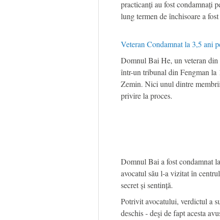
practicanți au fost condamnați p
lung termen de închisoare a fost
Veteran Condamnat la 3,5 ani pen
Domnul Bai He, un veteran din ora
într-un tribunal din Fengman la 
Zemin. Nici unul dintre membrii 
privire la proces.
Domnul Bai a fost condamnat la
avocatul său l-a vizitat în centru
secret și sentință.
Potrivit avocatului, verdictul a
deschis - deşi de fapt acesta avu