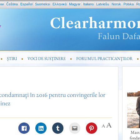
ски
Čeština
Español
Suomeksi
Ελληνικά
Magyar
Italiano
Latviešu
Norsk
Polska
R
ȘTIRI
VOCI DE SUSȚINERE
FORUMUL PRACTICANŢILOR
condamnaţi în 2016 pentru convingerile lor
hinez
Maest
fonda