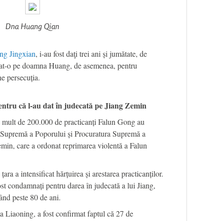
Dna Huang Qian
ng Jingxian
, i-au fost daţi trei ani și jumătate, de
nat-o pe doamna Huang, de asemenea, pentru
e persecuția.
ntru că l-au dat în judecată pe Jiang Zemin
 mult de 200.000 de practicanți Falun Gong au
a Supremă a Poporului și Procuratura Supremă a
emin, care a ordonat reprimarea violentă a Falun
 țara a intensificat hărțuirea și arestarea practicanților.
ost condamnați pentru darea în judecată a lui Jiang,
vând peste 80 de ani.
 Liaoning, a fost confirmat faptul că 27 de