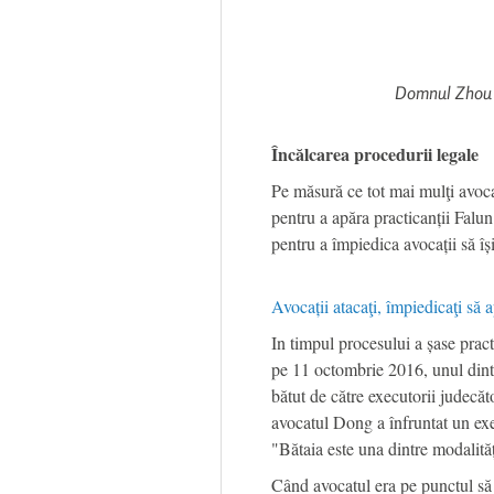
Domnul Zhou 
Încălcarea procedurii legale
Pe măsură ce tot mai mulţi avocaț
pentru a apăra practicanții Falun 
pentru a împiedica avocații să își
Avocații atacaţi, împiedicaţi să
In timpul procesului a șase prac
pe 11 octombrie 2016, unul dint
bătut de către executorii judecăt
avocatul Dong a înfruntat un exec
"Bătaia este una dintre modalităț
Când avocatul era pe punctul să