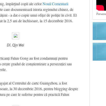
jing, împărţind copii ale celor
Nouă Comentarii
rte care documentează istoria regimului chinez, de
Persecu
ățeni - a dat o copie unui ofițer de poliție în civil. El
nat la 2,5 ani de închisoare, la 15 decembrie 2016.
Dl. Qin Wei
cticanți Falun Gong au fost condamnați pentru
a crește gradul de conștientizare a persecuției sau
rile.
angajat al Centrului de carte Guangzhou, a fost
isoare, la 30 decembrie 2016, pentru blogging despre
ortura pe care le suferise pentru că practică Falun