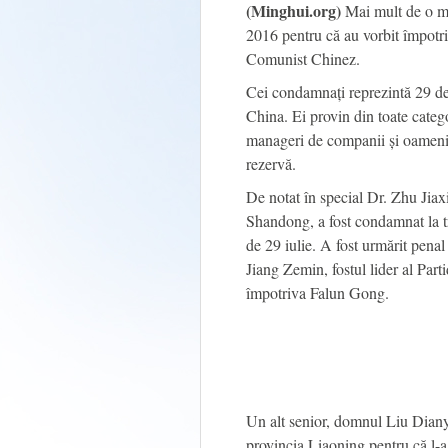
(Minghui.org)
Mai mult de o mi
2016 pentru că au vorbit împotriv
Comunist Chinez.
Cei condamnați reprezintă 29 de 
China. Ei provin din toate categor
manageri de companii și oameni d
rezervă.
De notat în special Dr. Zhu Jiax
Shandong, a fost condamnat la tr
de 29 iulie. A fost urmărit pena
Jiang Zemin, fostul lider al Par
împotriva Falun Gong.
Un alt senior, domnul Liu Diany
provincia Liaoning pentru că l-a