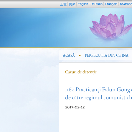
English
Deutsch
Français
Българ
正體
简体
ACASĂ
PERSECUŢIA DIN CHINA
Cazuri de detenție
1162 Practicanţi Falun Gong 
de către regimul comunist c
2017-02-12