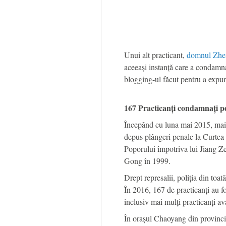
Unui alt practicant,
domnul Zhe
aceeași instanță care a condam
blogging-ul făcut pentru a expun
167 Practicanți condamnați pe
Începând cu luna mai 2015, mai
depus plângeri penale la Curte
Poporului împotriva lui Jiang Z
Gong în 1999.
Drept represalii, poliția din toată
În 2016, 167 de practicanți au f
inclusiv mai mulți practicanți a
În orașul Chaoyang din provincia