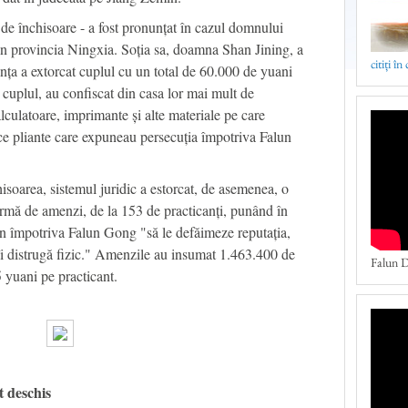
de închisoare - a fost pronunțat în cazul domnului
n provincia Ningxia. Soția sa, doamna Shan Jining, a
citiți în
anța a extorcat cuplul cu un total de 60.000 de yuani
 cuplul, au confiscat din casa lor mai mult de
culatoare, imprimante și alte materiale pe care
ce pliante care expuneau persecuția împotriva Falun
isoarea, sistemul juridic a estorcat, de asemenea, o
ormă de amenzi, de la 153 de practicanți, punând în
in împotriva Falun Gong "să le defăimeze reputația,
ă îi distrugă fizic." Amenzile au insumat 1.463.400 de
Falun D
 yuani pe practicant.
 deschis