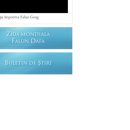
ția împotriva Falun Gong
Z
IUA MONDIALĂ
F
D
ALUN
AFA
B
Ș
ULETIN DE
TIRI