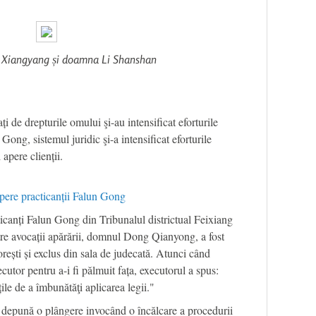
Xiangyang și doamna Li Shanshan
i de drepturile omului şi-au intensificat eforturile
Gong, sistemul juridic şi-a intensificat eforturile
 apere clienții.
 apere practicanții Falun Gong
ticanți Falun Gong din Tribunalul districtual Feixiang
re avocații apărării, domnul Dong Qianyong, a fost
orești și exclus din sala de judecată. Atunci când
utor pentru a-i fi pălmuit fața, executorul a spus:
ile de a îmbunătăţi aplicarea legii."
 depună o plângere invocând o încălcare a procedurii