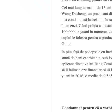
Cel mai lung termen - de 13 ani 
Wang Desheng, un practicant di
fost condamnată la trei ani. Inst
în amenzi. Când poliția a arestat
100.000 de yuani în numerar, cal
cuplul le folosea pentru a produ
Gong.
În plus față de pedepsele cu înch
sumă de bani exorbitantă, sub f
aplicare directiva lui Jiang Zem
să îi falimenteze financiar, și s
yuani în 2016, o medie de 9.565
Condamnat pentru că a vorbit