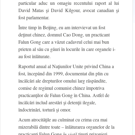
particular aduc un omagiu recentului raport al lui
David Matas şi David Kilgour, avocat canadian şi
fost parlamentar.
Între timp în Beijing, eu am intervievat un fost
deţinut chinez, domnul Cao Dong, un practicant
Falun Gong care a văzut cadavrul celui mai bun
prieten al său cu găuri în locurile în care organele i-
au fost înlăturate.
Raportul anual al Naţiunilor Unite privind China a
fost, începând din 1999, documentat din plin cu
încălcări ale drepturilor omului larg răspândite,
comise de regimul comunist chinez împotriva
practicanţilor de Falun Gong în China. Astfel de
încălcări includ arestări şi detenţii ilegale,
îndoctrinări, tortură şi omor.
Acum atrocităţile au culminat cu crima cea mai
mizerabilă dintre toate – înlăturarea organelor de la
practicanţi Falun Gong
în viaţă
ţinuţi prizonieri