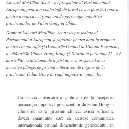
Edward McMillan-Scott, vicepreşedinte al Parlamentului
European, pentru o conferinţă de presă ce s-a ţinut în Londra
pentru a marca cei şapte ani de persecuţie împotriva
practicanţilor de Falun Gong în China.
Domnul Edward McMillan-Scott vicepreşedinte al
Parlamentului European şi raportor pentru noul Instrument
pentru Democraţie şi Drepturile Omului al Uniunii Europene,
a călătorit în China, Hong Kong şi Taiwan în perioada 21 - 29
mai 2006 cu misiunea de a găsi dovezi, în special de a
investiga plângerile privind colectarea de organe de la
practicanţi Falun Gong în viaţă împotriva voinţei lor.
Cu ocazia aniversării a şapte ani de la începerea
persecuţiei împotriva practicanţilor de Falun Gong în
China de către guvernul chinez, există suficiente
dovezi amănunţite care să alerteze comunitatea
internaţională privind dimensiunile genocidului. În