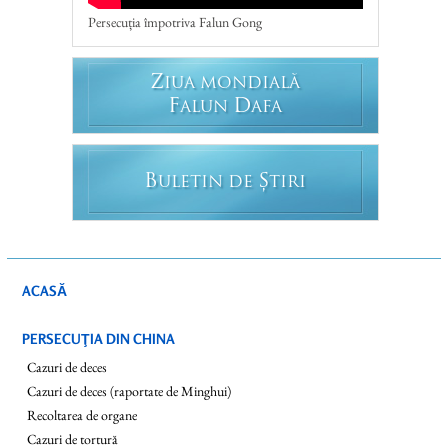
Persecuția împotriva Falun Gong
Z
IUA MONDIALĂ
F
D
ALUN
AFA
B
Ș
ULETIN DE
TIRI
ACASĂ
PERSECUŢIA DIN CHINA
Cazuri de deces
Cazuri de deces (raportate de Minghui)
Recoltarea de organe
Cazuri de tortură