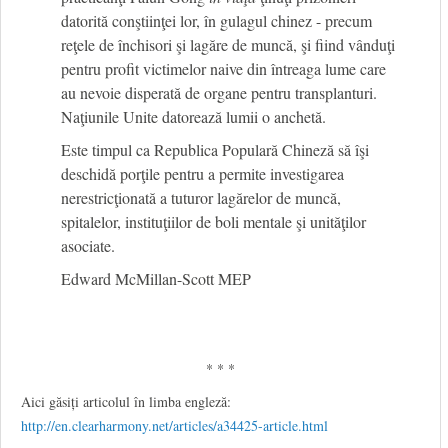
datorită conştiinţei lor, în gulagul chinez - precum
reţele de închisori şi lagăre de muncă, şi fiind vânduţi
pentru profit victimelor naive din întreaga lume care
au nevoie disperată de organe pentru transplanturi.
Naţiunile Unite datorează lumii o anchetă.
Este timpul ca Republica Populară Chineză să îşi
deschidă porţile pentru a permite investigarea
nerestricţionată a tuturor lagărelor de muncă,
spitalelor, instituţiilor de boli mentale şi unităţilor
asociate.
Edward McMillan-Scott MEP
* * *
Aici găsiți articolul în limba engleză:
http://en.clearharmony.net/articles/a34425-article.html