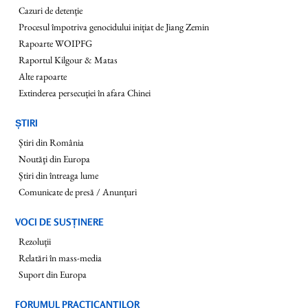
Cazuri de detenție
Procesul împotriva genocidului inițiat de Jiang Zemin
Rapoarte WOIPFG
Raportul Kilgour & Matas
Alte rapoarte
Extinderea persecuției în afara Chinei
ȘTIRI
Știri din România
Noutăţi din Europa
Știri din întreaga lume
Comunicate de presă / Anunțuri
VOCI DE SUSȚINERE
Rezoluții
Relatări în mass-media
Suport din Europa
FORUMUL PRACTICANŢILOR