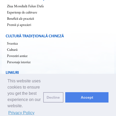
Ziua Mondială Falun Dafa
Experiențe de cultivare
Beneficii ale practicii
Premii și aprecieri
CULTURĂ TRADIŢIONALĂ CHINEZĂ
Svastica
Cultură
Povestiri antice
Personaje istorice
LINKURI
ro.falundafa.org
This website uses
ro.faluninfo.eu
cookies to ensure
en.minghui.org
you get the best
Decline
Accept
pureinsight.org
experience on our
website.
Trimiteţi email editorilor:
editor@ro.clearharmony.net
| © 2001-2026
Privacy Policy
ClearHarmony.net |
Privacy Policy